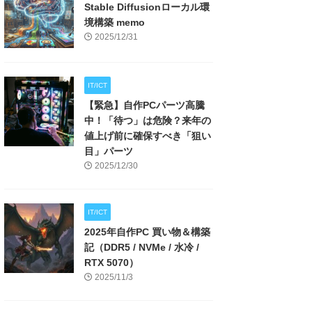
Stable Diffusionローカル環
境構築 memo
2025/12/31
IT/ICT
【緊急】自作PCパーツ高騰
中！「待つ」は危険？来年の
値上げ前に確保すべき「狙い
目」パーツ
2025/12/30
IT/ICT
2025年自作PC 買い物＆構築
記（DDR5 / NVMe / 水冷 /
RTX 5070）
2025/11/3