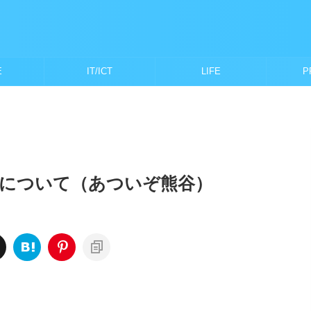
E
IT/ICT
LIFE
P
について（あついぞ熊谷）