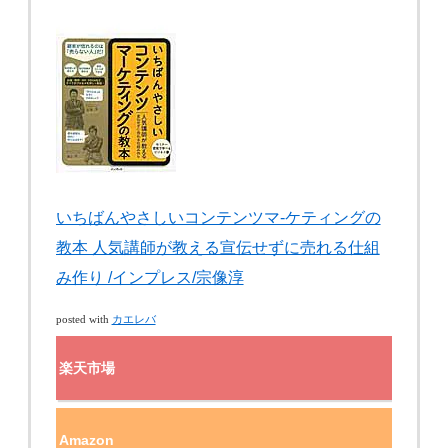
いちばんやさしいコンテンツマ-ケティングの
教本 人気講師が教える宣伝せずに売れる仕組
み作り /インプレス/宗像淳
カエレバ
posted with
楽天市場
Amazon