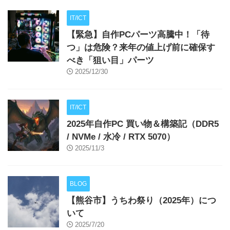
IT/ICT
【緊急】自作PCパーツ高騰中！「待
つ」は危険？来年の値上げ前に確保す
べき「狙い目」パーツ
2025/12/30
IT/ICT
2025年自作PC 買い物＆構築記（DDR5
/ NVMe / 水冷 / RTX 5070）
2025/11/3
BLOG
【熊谷市】うちわ祭り（2025年）につ
いて
2025/7/20