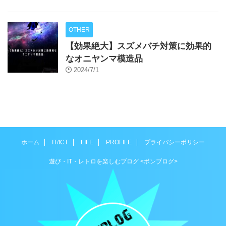
OTHER
【効果絶大】スズメバチ対策に効果的
なオニヤンマ模造品
2024/7/1
ホーム
IT/ICT
LIFE
PROFILE
プライバシーポリシー
遊び・IT・レトロを楽しむブログ <ボンブログ>