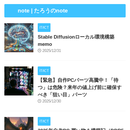
note | たろうのnote
IT/ICT
Stable Diffusionローカル環境構築
memo
2025/12/31
IT/ICT
【緊急】自作PCパーツ高騰中！「待
つ」は危険？来年の値上げ前に確保す
べき「狙い目」パーツ
2025/12/30
IT/ICT