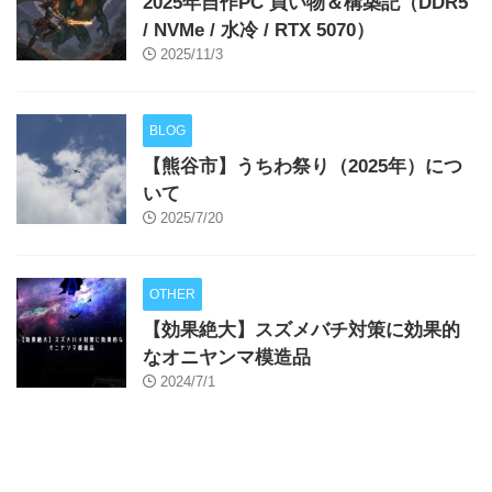
2025年自作PC 買い物＆構築記（DDR5
/ NVMe / 水冷 / RTX 5070）
2025/11/3
BLOG
【熊谷市】うちわ祭り（2025年）につ
いて
2025/7/20
OTHER
【効果絶大】スズメバチ対策に効果的
なオニヤンマ模造品
2024/7/1