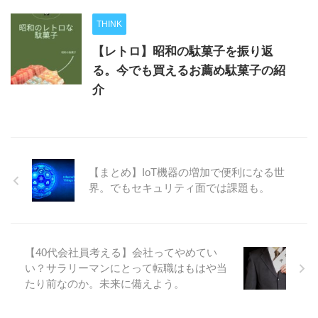
THINK
【レトロ】昭和の駄菓子を振り返
る。今でも買えるお薦め駄菓子の紹
介
【まとめ】IoT機器の増加で便利になる世
界。でもセキュリティ面では課題も。
【40代会社員考える】会社ってやめてい
い？サラリーマンにとって転職はもはや当
たり前なのか。未来に備えよう。